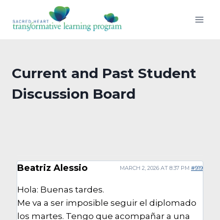
Skip
to
content
Current and Past Student
Discussion Board
Beatriz Alessio
MARCH 2, 2026 AT 8:37 PM
#919
Hola: Buenas tardes.
Me va a ser imposible seguir el diplomado
los martes. Tengo que acompañar a una